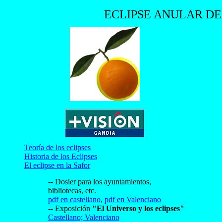
ECLIPSE ANULAR DE 
Teoría de los eclipses
Historia de los Eclipses
El eclipse en la Safor
-- Dosier para los ayuntamientos,
bibliotecas, etc.
pdf en castellano
,
pdf en Valenciano
-- Exposición
"El Universo y los eclipses"
Castellano;
Valenciano