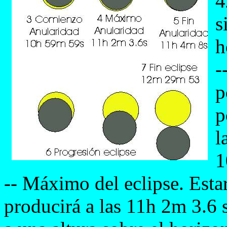
4
s
h
-
p
p
l
1
-- Máximo del eclipse. Estar
producirá a las 11h 2m 3.6 