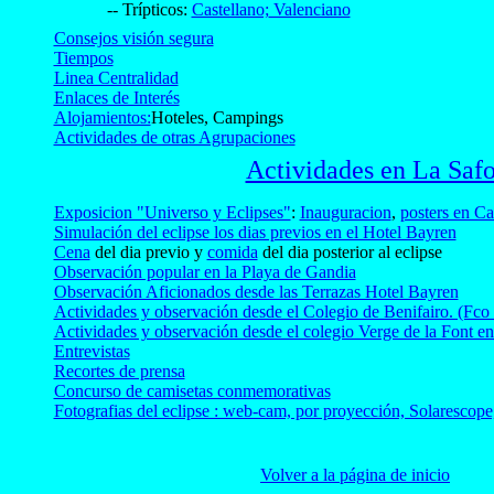
-- Trípticos:
Castellano;
Valenciano
Consejos visión segura
Tiempos
Linea Centralidad
Enlaces de Interés
Alojamientos:
Hoteles, Campings
Actividades de otras Agrupaciones
Actividades en La Safo
Exposicion "Universo y Eclipses"
:
Inauguracion
,
posters en Ca
Simulación del eclipse los dias previos en el Hotel Bayren
Cena
del dia previo y
comida
del dia posterior al eclipse
Observación popular en la Playa de Gandia
Observación Aficionados desde las Terrazas Hotel Bayren
Actividades y observación desde el Colegio de Benifairo. (Fco 
Actividades y observación desde el colegio Verge de la Font en
Entrevistas
Recortes de prensa
Concurso de camisetas conmemorativas
Fotografias del eclipse : web-cam, por proyección, Solarescope, c
Volver a la página de inicio